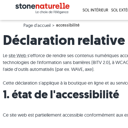
SOL INTÉRIEUR
SOL EXTÉ
accessibilité
Page d'accueil
Déclaration relative
Le
site Web
s'efforce de rendre ses contenus numériques acces
technologies de l'information sans barrières (BITV 2.0), à WCAG 2.
l'aide d'outils automatisés (par ex. WAVE, axe).
Cette déclaration s'applique à la boutique en ligne et au ser
1. état de l'accessibilité
Carrelage en travertin
Dalles en travertin
Palis en granite
Commander des échantillons >
Paiement
Salle de bain
Carrelage
Dalles imi
Blocs mar
Démarrer l
Carrière 
Pierre nat
Carrelage en ardoise
Dalles en grès
Palis en basalte
Plus d'information sur notre service des
Vos photos
Terrasse
Carrelage
Dalles im
Blocs mar
Plus d'inf
Contact
Grès céra
échantillons >
augmenté
Carrelage en pierre calcaire
Dalles en granite
Palis en gneiss
Aide & Assistance
Salles de séjour
Carrelage
Dalles imi
Blocs mar
Presse
Granit
Ce site web est partiellement accessible conformément aux e
Carrelage en granite
Dalles en ardoise
Faire une réclamation & repasser commande
Tour panoramique
Carrelage
Dalles de
Blocs mar
Entrepris
Pierre cal
Carrelage en quartzite
Dalles en pierre calcaire
Envoi d'échantillon
Aménagement du jardin
Carrelage
Dalles be
Blocs mar
Marbre