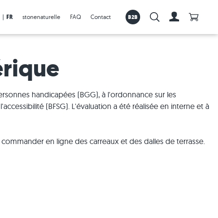
Anzahl 
|
FR
stonenaturelle
FAQ
Contact
B2B
Recherche :
Vers le com
érique
 personnes handicapées (BGG), à l'ordonnance sur les
'accessibilité (BFSG). L'évaluation a été réalisée en interne et à
t commander en ligne des carreaux et des dalles de terrasse.
Dalles en promotion
Bordures en granite
Visualisation en réalité augmentée
Carreaux
Produits de pose et d'entretien
Bordures en grès
Plus d'infos sur notre outil de réalité
Dalles de terrasse
augmentée
Bordures en travertin
Horticulture
Bordures en pierre calcaire
Vidéos
Bordures en gneiss