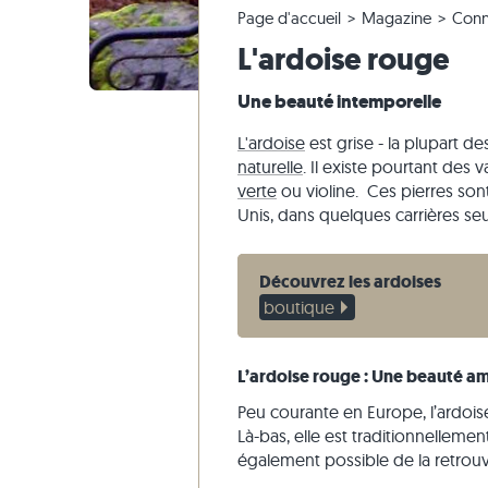
Page d'accueil
Magazine
Conn
Carrelage en quartzite
Dalles en pierre calcaire
Envoi d'échantillon
Aménagement du jardin
Carrelage
Dalles be
Blocs mar
Marbre
L'ardoise rouge
Carrelage en marbre
Dalles en marbre
Livraison & Transport
Styles d'habitat
Carrelage
Dalles gri
Blocs mar
Quartzite
Carrelage antique
Dalles en quartzite
Impressions des clients
Carrelage
Grès
Une beauté intemporelle
Carrelage de mosaique
Dalles en gneiss
Vidéos
Ardoise
L'ardoise
est grise - la plupart d
Parement
Dalles en basalte
Travertin
naturelle
. Il existe pourtant des
verte
ou violine. Ces pierres son
Dalles polygonales
Unis, dans quelques carrières se
Margelles de piscine
Découvrez les ardoises
boutique
L’ardoise rouge : Une beauté a
Peu courante en Europe, l’ardoise
Là-bas, elle est traditionnellement 
également possible de la retrouv