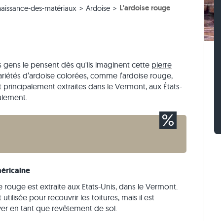
L'ardoise rouge
aissance-des-matériaux
Ardoise
 blanc
iges
ches en gneiss
Pavés en pierre calcaire
Murets en travertin
 beige
ses
ches en pierre calcaire
Pavés en quartzite
Murets en quartzite
 gris
Pavés en gneiss
Murets en gneiss
Pavés rectangulaires
Parement
es gens le pensent dès qu'ils imaginent cette
pierre
 variétés d’ardoise colorées, comme l’ardoise rouge,
t principalement extraites dans le Vermont, aux États-
ulement.
méricaine
 rouge est extraite aux Etats-Unis, dans le Vermont.
utilisée pour recouvrir les toitures, mais il est
er en tant que revêtement de sol.