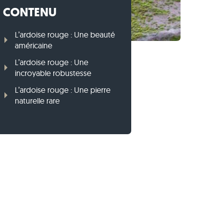
CONTENU
Bordures en gneiss
Bordures en basalte
L’ardoise rouge : Une beauté
américaine
L’ardoise rouge : Une
incroyable robustesse
L’ardoise rouge : Une pierre
naturelle rare