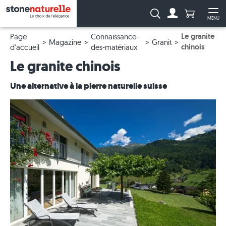
Anzahl Pro
Recherche :
MENU
Vers le compt
Ouv
Le granite
Page
Connaissance-
Magazine
Granit
chinois
d'accueil
des-matériaux
Le granite chinois
Une alternative à la pierre naturelle suisse