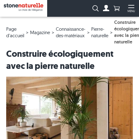
Anzahl Pro
Recherche :
MENU
Vers le compt
Ouv
Construire
écologique
Page
Connaissance-
Pierre-
Magazine
avec la pier
d'accueil
des-matériaux
naturelle
naturelle
Construire écologiquement
avec la pierre naturelle