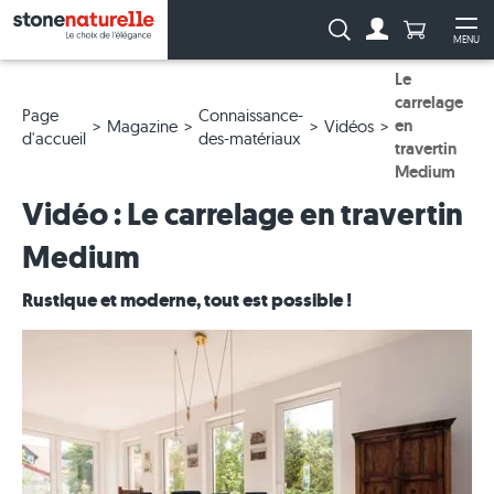
Anzahl Pro
Recherche :
MENU
Vers le compt
Ouv
Le
carrelage
Page
Connaissance-
en
Magazine
Vidéos
d'accueil
des-matériaux
travertin
Medium
Vidéo : Le carrelage en travertin
Medium
Rustique et moderne, tout est possible !