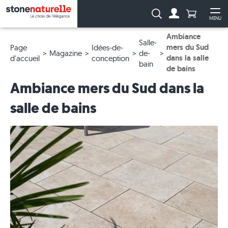
Anzahl Pro
Recherche :
MENU
Vers le compt
Ouv
Ambiance
Salle-
mers du Sud
Page
Idées-de-
Magazine
de-
dans la salle
d'accueil
conception
bain
de bains
Ambiance mers du Sud dans la
salle de bains