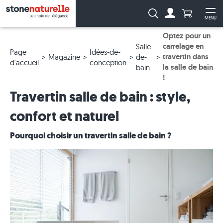
Anzahl Pro
Recherche :
MENU
Vers le compt
Ouv
Optez pour un
carrelage en
Salle-
Page
Idées-de-
travertin dans
Magazine
de-
d'accueil
conception
la salle de bain
bain
!
Travertin salle de bain : style,
confort et naturel
Pourquoi choisir un travertin salle de bain ?