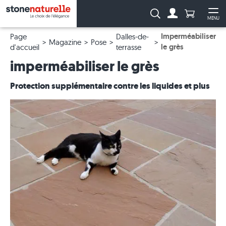
Anzahl Pro
Recherche :
MENU
Vers le compt
Ouv
Imperméabiliser
Page
Dalles-de-
Magazine
Pose
le grès
d'accueil
terrasse
imperméabiliser le grès
Protection supplémentaire contre les liquides et plus