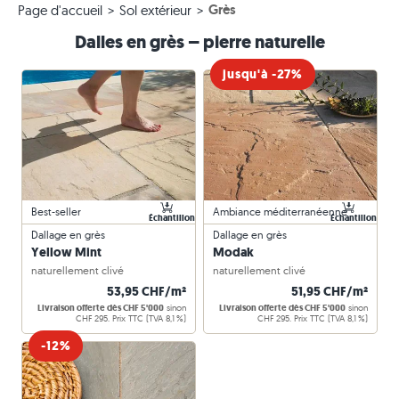
Grès
Page d'accueil
Sol extérieur
Dalles en grès – pierre naturelle
jusqu'à -27%
Best-seller
Ambiance méditerranéenne
Échantillon
Échantillon
Dallage en grès
Dallage en grès
Yellow Mint
Modak
naturellement clivé
naturellement clivé
53,95 CHF/m²
51,95 CHF/m²
Livraison offerte dès CHF 5'000
sinon
Livraison offerte dès CHF 5'000
sinon
CHF 295. Prix TTC (TVA 8,1 %)
CHF 295. Prix TTC (TVA 8,1 %)
-12%