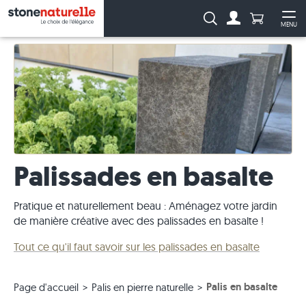
Anzahl Pro
Recherche :
MENU
Vers le compt
Ouv
Palissades en basalte
Pratique et naturellement beau : Aménagez votre jardin
de manière créative avec des palissades en basalte !
Tout ce qu'il faut savoir sur les palissades en basalte
Palis en basalte
Page d'accueil
Palis en pierre naturelle