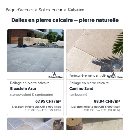
Calcaire
Page d'accueil
Sol extérieur
Dalles en pierre calcaire – pierre naturelle
Particulièrement antidérapant
Échantillon
Échantillon
Dallage en pierre calcaire
Dallage en pierre calcaire
Blaustein Azur
Camino Sand
stonewashed & tambouriné
tambouriné
67,95 CHF/m²
88,94 CHF/m²
Livraison offerte dès CHF 5'000
sinon
Livraison offerte dès CHF 5'000
sinon
CHF 295. Prix TTC (TVA 8,1 %)
CHF 295. Prix TTC (TVA 8,1 %)