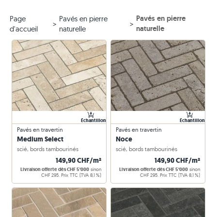
Pavés en pierre
Page
Pavés en pierre
naturelle
d'accueil
naturelle
Échantillon
Échantillon
Pavés en travertin
Pavés en travertin
Medium Select
Noce
scié, bords tambourinés
scié, bords tambourinés
149,90 CHF/m²
149,90 CHF/m²
Livraison offerte dès CHF 5'000
sinon
Livraison offerte dès CHF 5'000
sinon
CHF 295. Prix TTC (TVA 8,1 %)
CHF 295. Prix TTC (TVA 8,1 %)