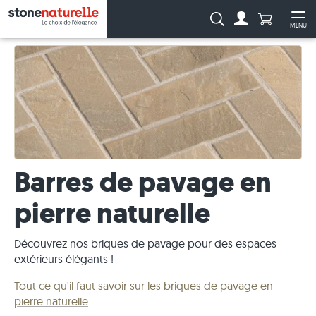
Anzahl Pro
Recherche :
MENU
Vers le compt
Ouv
Barres de pavage en
pierre naturelle
Découvrez nos briques de pavage pour des espaces
extérieurs élégants !
Tout ce qu'il faut savoir sur les briques de pavage en
pierre naturelle