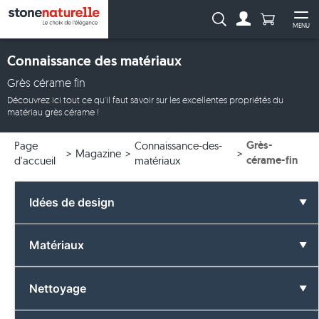
Anzahl Pro
Recherche :
MENU
Vers le compt
Ouv
Connaissance des matériaux
Grès cérame fin
Découvrez ici tout ce qu'il faut savoir sur les excellentes propriétés du
matériau grès cérame !
Grès-
Page
Connaissance-des-
Magazine
cérame-fin
d'accueil
matériaux
Idées de design
Toutes les idées de design
Matériaux
Salle de bain
Tous les matériaux
Nettoyage
Couleurs
Basalte