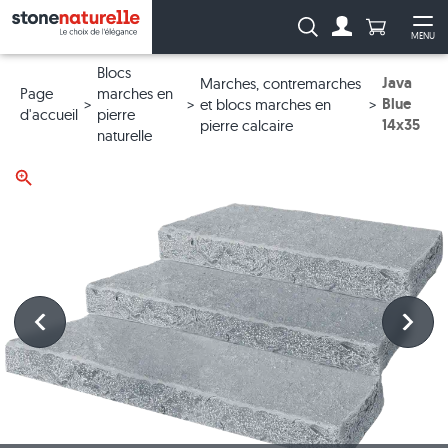
Anzahl Pro
Recherche :
MENU
Vers le compt
Ouv
Blocs
Java
Marches, contremarches
Page
marches en
Blue
et blocs marches en
d'accueil
pierre
14x35
pierre calcaire
naturelle