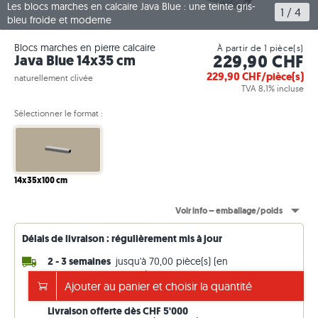
Les blocs marches en calcaire Java Blue : une teinte gris-
1
 / 
4
bleu froide et moderne
Blocs marches en pierre calcaire
À partir de 1 pièce(s)
229,90 CHF
Java Blue 14x35 cm
229,90
CHF/pièce(s)
naturellement clivée
TVA 8,1% incluse
Sélectionner le format :
14x35x100 cm
Voir info – emballage/poids
Délais de livraison : régulièrement mis à jour
2 - 3 semaines
jusqu'à 70,00 pièce(s) (en
réapprovisionnement,)
Ajouter au panier et choisir la quantité
14 - 15 semaines
n'importe quel pièce(s) (départ usine)
Livraison offerte dès CHF 5'000