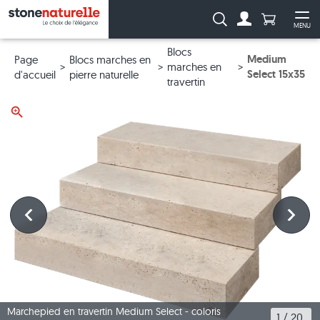
Anzahl Pro
Recherche :
MENU
Vers le compt
Ouv
Blocs
Medium
Page
Blocs marches en
marches en
Select 15x35
d'accueil
pierre naturelle
travertin
Marchepied en travertin Medium Select - coloris
1
 / 
20