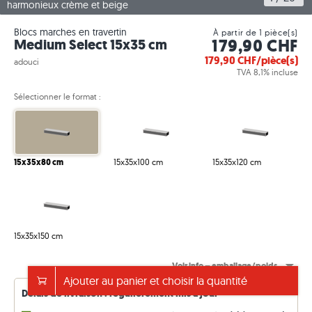
harmonieux crème et beige
Blocs marches en travertin
À partir de 1 pièce(s)
179,90 CHF
Medium Select 15x35 cm
179,90
CHF/pièce(s)
adouci
TVA 8,1% incluse
Sélectionner le format :
15x35x80 cm
15x35x100 cm
15x35x120 cm
15x35x150 cm
Voir info – emballage/poids
Ajouter au panier et choisir la quantité
Délais de livraison : régulièrement mis à jour