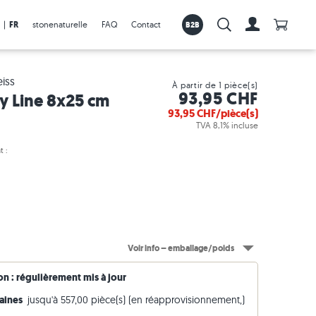
Anzahl 
|
FR
stonenaturelle
FAQ
Contact
B2B
Recherche :
Vers le com
iss
À partir de 1 pièce(s)
93,95 CHF
y Line 8x25 cm
93,95
CHF/pièce(s)
TVA 8,1% incluse
t :
Dalles en promotion
Bordures en granite
Visualisation en réalité augmentée
Carreaux
Voir info – emballage/poids
Produits de pose et d'entretien
Bordures en grès
Plus d'infos sur notre outil de réalité
Dalles de terrasse
augmentée
son : régulièrement mis à jour
Bordures en travertin
Horticulture
maines
jusqu'à 557,00 pièce(s) (en réapprovisionnement,)
Bordures en pierre calcaire
Vidéos