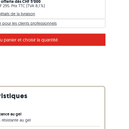
n offerte dès CHF 5'000
Bordures en gneiss
 295. Prix TTC (TVA 8,1 %)
étails de la livraison
Bordures en basalte
pour les clients professionnels
u panier et choisir la quantité
e avec les bordures de gazon Urban Grey Line
ristiques
tance au gel
 résistante au gel