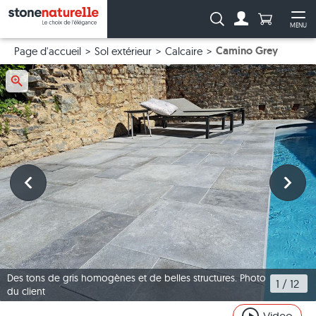
Anzahl Pro
Recherche :
MENU
Vers le compt
Ouv
Camino Grey
Page d'accueil
Sol extérieur
Calcaire
Des tons de gris homogènes et de belles structures. Photo
1
 / 
12
du client