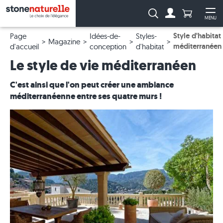
Anzahl Pro
Recherche :
MENU
Vers le compt
Ouv
Style d'habitat
Page
Idées-de-
Styles-
Magazine
méditerranéen
d'accueil
conception
d'habitat
Le style de vie méditerranéen
C'est ainsi que l'on peut créer une ambiance
méditerranéenne entre ses quatre murs !