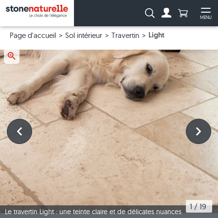
Anzahl Pro
Recherche :
MENU
Vers le compt
Ouv
Light
Page d'accueil
Sol intérieur
Travertin
1
 / 
19
Le travertin Light : une teinte claire et de délicates nuances