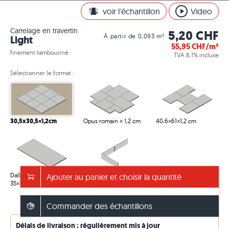
voir l'échantillon
Video
Carrelage en travertin
5,20 CHF
À partir de 0,093 m²
Light
55,95
CHF/m²
finement tambouriné
TVA 8,1% incluse
Sélectionner le format :
30,5x30,5×1,2cm
Opus romain × 1,2 cm
40,6×61×1,2 cm
Dalle universelle
Plinthe 6×40,6×1,2 cm
Ajouter au panier et choisir la quantité
35×115×3 cm
Commander des échantillons
Voir info – emballage/poids
Délais de livraison : régulièrement mis à jour