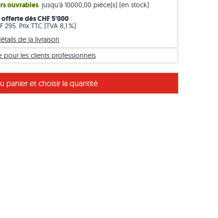
urs ouvrables
jusqu'à 10000,00 pièce(s) (en stock)
Bordures en gneiss
n offerte dès CHF 5'000
Bordures en basalte
 295. Prix TTC (TVA 8,1 %)
étails de la livraison
pour les clients professionnels
s pierres naturelles, avec des indications spéciales pour l’ardoise.
u panier et choisir la quantité