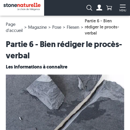
Anzahl Pro
Recherche :
MENU
Vers le compt
Ouv
Partie 6 - Bien
Page
rédiger le procès-
Magazine
Pose
Fliesen
d'accueil
verbal
Partie 6 - Bien rédiger le procès-
verbal
Les informations à connaître