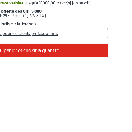
urs ouvrables
jusqu'à 10000,00 pièce(s) (en stock)
Bordures en gneiss
n offerte dès CHF 5'000
Bordures en basalte
 295. Prix TTC (TVA 8,1 %)
étails de la livraison
pour les clients professionnels
u panier et choisir la quantité