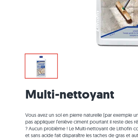
Carrelage en quartzite
Dalles en pierre calcaire
Envoi d'échantillon
Aménagement du jardin
Carrelage
Dalles be
Blocs mar
Marbre
Carrelage en marbre
Dalles en marbre
Livraison & Transport
Styles d'habitat
Carrelage
Dalles gri
Blocs mar
Quartzite
Carrelage antique
Dalles en quartzite
Impressions des clients
Carrelage
Grès
Carrelage de mosaique
Dalles en gneiss
Vidéos
Ardoise
Parement
Dalles en basalte
Travertin
Dalles polygonales
Margelles de piscine
Multi-nettoyant
Vous avez un sol en pierre naturelle (par exemple un
pas appliquer l’enlève ciment pourtant il reste des r
? Aucun problème ! Le Multi-nettoyant de Lithofin c
et sans acide fait disparaître les taches de gras et a