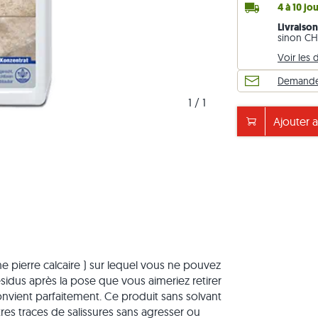
4 à 10 jo
 blanc
iges
ches en gneiss
Pavés en pierre calcaire
Murets en travertin
Livraiso
 beige
ses
ches en pierre calcaire
Pavés en quartzite
Murets en quartzite
sinon CHF
Voir les d
 gris
Pavés en gneiss
Murets en gneiss
Demande 
Pavés rectangulaires
Parement
1
 / 
1
Ajouter a
e pierre calcaire ) sur lequel vous ne pouvez
ésidus après la pose que vous aimeriez retirer
onvient parfaitement. Ce produit sans solvant
utres traces de salissures sans agresser ou