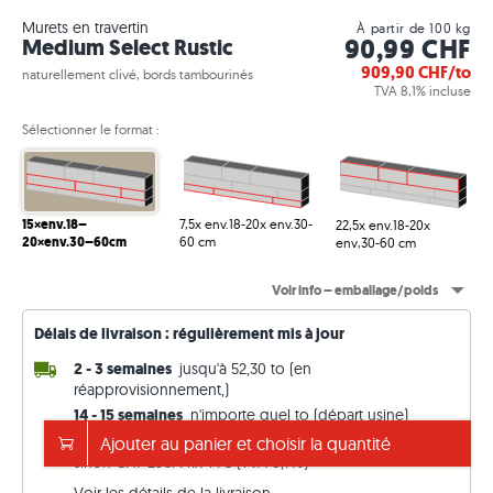
Murets en travertin
À partir de 100 kg
90,99 CHF
Medium Select Rustic
909,90
CHF/to
naturellement clivé, bords tambourinés
TVA 8,1% incluse
Sélectionner le format :
7,5x env.18-20x env.30-
15×env.18–
22,5x env.18-20x
60 cm
20×env.30–60cm
env,30-60 cm
Voir info – emballage/poids
Délais de livraison : régulièrement mis à jour
2 - 3 semaines
jusqu'à 52,30 to (en
réapprovisionnement,)
14 - 15 semaines
n'importe quel to (départ usine)
Ajouter au panier et choisir la quantité
Livraison offerte dès CHF 5'000
sinon CHF 295. Prix TTC (TVA 8,1 %)