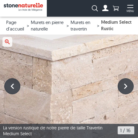
Anzahl Pro
Recherche :
MENU
Vers le compt
Ouv
Medium Select
Page
Murets en pierre
Murets en
Rustic
d'accueil
naturelle
travertin
La version rustique de notre pierre de taille Travertin
1
 / 
16
Medium Select