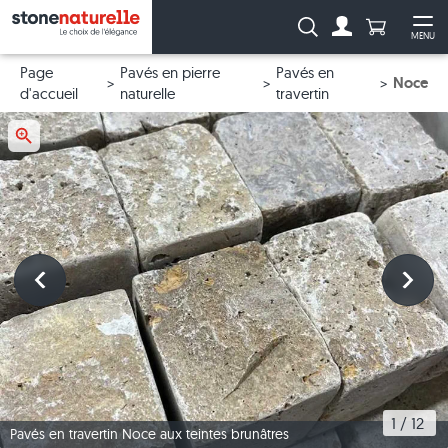
Anzahl Pro
Recherche :
MENU
Vers le compt
Ouv
Page
Pavés en pierre
Pavés en
Noce
d'accueil
naturelle
travertin
1
 / 
12
Pavés en travertin Noce aux teintes brunâtres