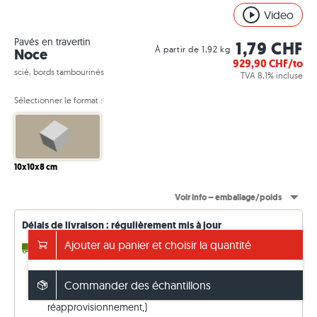
Video
Pavés en travertin
1,79 CHF
À partir de 1,92 kg
Noce
929,90
CHF/to
scié, bords tambourinés
TVA 8,1% incluse
Sélectionner le format :
10x10x8 cm
Voir info – emballage/poids
Délais de livraison : régulièrement mis à jour
Ajouter au panier et choisir la quantité
4 à 10 jours ouvrables
jusqu'à 0,20 to (en stock)
2 - 3 semaines
jusqu'à 29,05 to (en
réapprovisionnement,)
Commander des échantillons
4 - 5 semaines
jusqu'à 31,05 to (en
réapprovisionnement,)