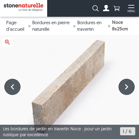
Anzahl Pro
Recherche :
MENU
Vers le compt
Ouv
Noce
Page
Bordures en pierre
Bordures en
8x25cm
d'accueil
naturelle
travertin
Les bordures de jardin en travertin Noce : pour un jardin
1
 / 
6
rustique par excellence