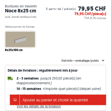
Bordures en travertin
79,95 CHF
À partir de 1 pièce(s)
Noce 8x25 cm
79,95
CHF/pièce(s)
scié, bords tambourinés
TVA 8,1% incluse
Sélectionner le format :
8x25x100 cm
Voir info – emballage/poids
Délais de livraison : régulièrement mis à jour
2 - 3 semaines
jusqu'à 293,00 pièce(s) (en
réapprovisionnement,)
14 - 15 semaines
n'importe quel pièce(s) (départ usine)
Livraison offerte dès CHF 5'000
sinon CHF 295. Prix TTC (TVA 8,1 %)
Ajouter au panier et choisir la quantité
Voir les détails de la livraison